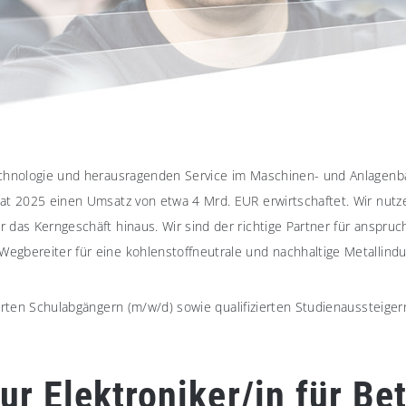
echnologie und herausragenden Service im Maschinen- und Anlagenba
hat 2025 einen Umsatz von etwa 4 Mrd. EUR erwirtschaftet. Wir nutz
 das Kerngeschäft hinaus. Wir sind der richtige Partner für anspru
bereiter für eine kohlenstoffneutrale und nachhaltige Metallindustr
ierten Schulabgängern (m/w/d) sowie qualifizierten Studienaussteig
r Elektroniker/in für Be