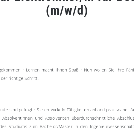
(m/w/d)
rangekommen
•
Lernen macht Ihnen Spaß
•
Nun wollen Sie Ihre Fähi
er richtige Schritt.
rufe sind gefragt
•
Sie entwickeln Fähigkeiten anhand praxisnaher 
e Absolventinnen und Absolventen überdurchschnittliche Abschlü
t des Studiums zum Bachelor/Master in den Ingenieurwissenschaf