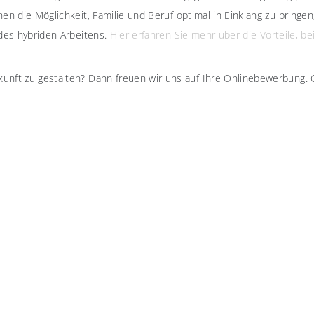
en die Möglichkeit, Familie und Beruf optimal in Einklang zu bringe
 des hybriden Arbeitens.
Hier erfahren Sie mehr über die Vorteile, b
unft zu gestalten? Dann freuen wir uns auf Ihre Onlinebewerbung. 