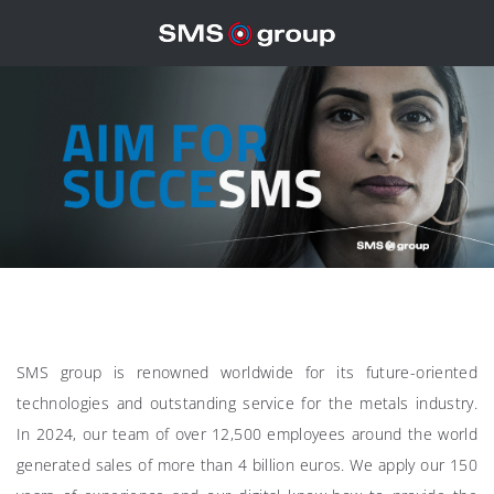
SMS group is renowned worldwide for its future-oriented
technologies and outstanding service for the metals industry.
In 2024, our team of over 12,500 employees around the world
generated sales of more than 4 billion euros. We apply our 150