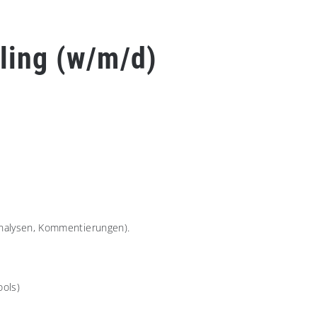
ling (w/m/d)
danalysen, Kommentierungen).
ools)