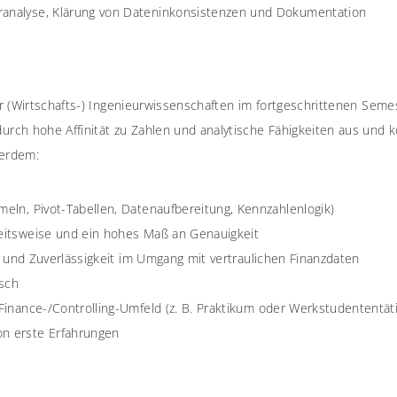
ranalyse, Klärung von Dateninkonsistenzen und Dokumentation
r (Wirtschafts-) Ingenieurwissenschaften im fortgeschrittenen Seme
ch hohe Affinität zu Zahlen und analytische Fähigkeiten aus und k
ßerdem:
eln, Pivot-Tabellen, Datenaufbereitung, Kennzahlenlogik)
beitsweise und ein hohes Maß an Genauigkeit
it und Zuverlässigkeit im Umgang mit vertraulichen Finanzdaten
sch
Finance-/Controlling-Umfeld (z. B. Praktikum oder Werkstudententä
n erste Erfahrungen